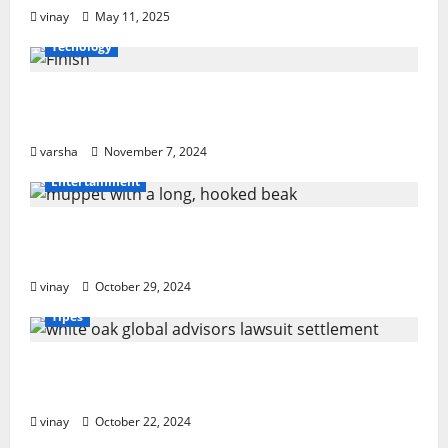
vinay
May 11, 2025
Tecnology
From Sun Damage to Road Debris: How
PPF Guards Your Car’s Finish
varsha
November 7, 2024
Entertainment
Muppet with a Long, Hooked Beak: What
Makes It Special?
vinay
October 29, 2024
Tipes
White Oak Global Advisors Lawsuit
Settlement: What You Should Know
vinay
October 22, 2024