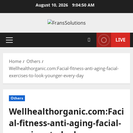
Skip
August 10, 2026
9:04:50 AM
to
content
LIVE
Primary
Menu
Home
Others
Wellhealthorganic.com:Facial-fitness-anti-aging-facial-
exercises-to-look-younger-every-day
Others
Wellhealthorganic.com:Faci
al-fitness-anti-aging-facial-