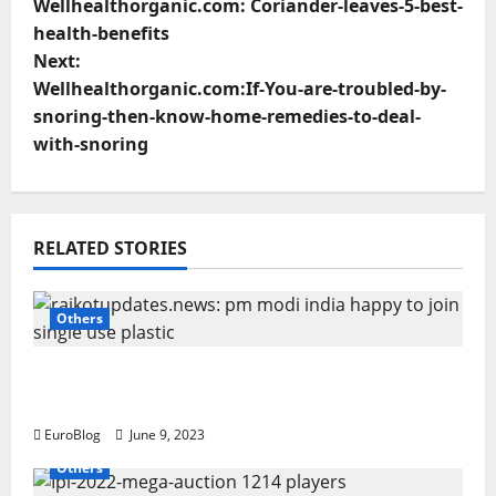
Wellhealthorganic.com: Coriander-leaves-5-best-
o
health-benefits
Next:
s
Wellhealthorganic.com:If-You-are-troubled-by-
t
snoring-then-know-home-remedies-to-deal-
with-snoring
n
a
RELATED STORIES
v
i
Others
g
Rajkotupdates.news: Pm modi india happy
a
to join single-use plastic
EuroBlog
June 9, 2023
t
Others