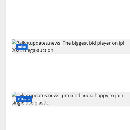
misc
Others