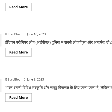
Read
Read More
more
about
Rajkotupdates.
news:
Zydus
Rajkotupdates.news: The biggest bid player on ipl 2
needle-
free
EuroBlog
June 10, 2023
corona
vaccine
zycov
इंडियन प्रीमियर लीग (आईपीएल) दुनिया में सबसे लोकप्रिय और आकर्षक टी20 
d
Read
Read More
more
about
Rajkotupdates.news:
The
biggest
Rajkotupdates.news: Pm modi india happy to join sing
bid
player
EuroBlog
June 9, 2023
on
ipl
2022
भारत अपनी विविध संस्कृति और समृद्ध विरासत के लिए जाना जाता है, लेकिन यह 
mega-
auction
Read
Read More
more
about
Rajkotupdates.news:
Pm