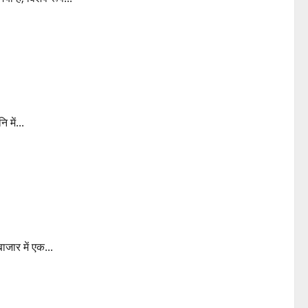
tereo-sound-hi-fi
 में...
ioIpo
ाजार में एक...