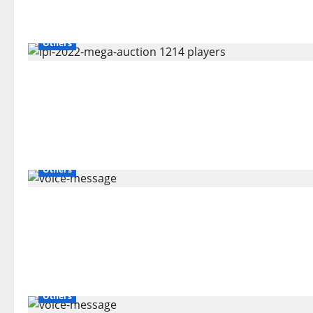
Others
Others
Others