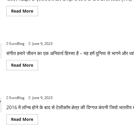
a-
preview-
Read
Read More
of-
more
voice-
about
message-
Thesparkshop
before-
इन
sending-
प्रोडक्ट
it
Thesparkshop.in:/Wireless-earbuds-bluetooth-5-0-8d-s
फ्लावर
स्टाइल
EuroBlog
June 9, 2023
कैजुअल
मेन
शर्ट
संगीत हमारे जीवन का एक अनिवार्य हिस्सा है – यह हमें दुनिया से भागने और ध्वनि
लॉन्ग
स्लीव
Read
Read More
एंड
more
स्लिम
about
फिट
Thesparkshop.in:/Wireless-
मेन्स
earbuds-
क्लोथ्स
bluetooth-
Rajkotupdates.news :Golden Opportunity To Invest J
5-
0-
EuroBlog
June 9, 2023
8d-
stereo-
sound-
2016 में लॉन्च होने के बाद से टेलीकॉम क्षेत्र की दिग्गज कंपनी जियो भारतीय ब
hi-
fi
Read
Read More
more
about
Rajkotupdates.news