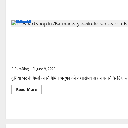
Others
Others
Thesparkshop.in:/Earbuds-for-gaming-low-latency
EuroBlog
June 9, 2023
दुनिया भर के गेमर्स अपने गेमिंग अनुभव को यथासंभव सहज बनाने के लिए 
Read
Read More
more
about
Thesparkshop.in:/Earbuds-
for-
gaming-
low-
latency-
gaming-
wireless-