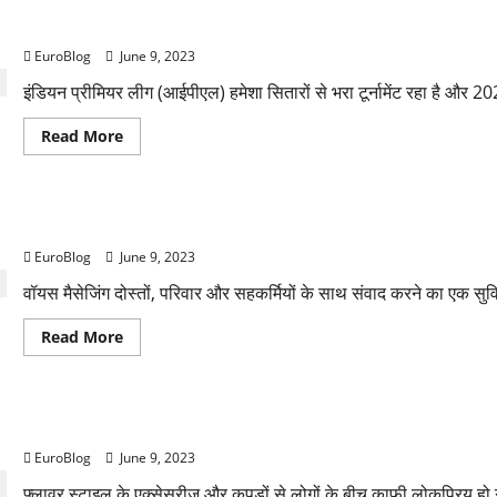
modi
Rajkotupdates. news: Ipl-2022-mega-auction 1214 pla
india
happy
EuroBlog
June 9, 2023
to
join
single-
इंडियन प्रीमियर लीग (आईपीएल) हमेशा सितारों से भरा टूर्नामेंट रहा है और 2
use
plastic
Read
Read More
more
about
Rajkotupdates.
news:
Ipl-
Rajkotupdates. news Users-can-be-able-to-hear-a-pre
2022-
mega-
EuroBlog
June 9, 2023
auction
1214
players
वॉयस मैसेजिंग दोस्तों, परिवार और सहकर्मियों के साथ संवाद करने का एक 
Read
Read More
more
about
Rajkotupdates.
news
Users-
Thesparkshop इन प्रोडक्ट फ्लावर स्टाइल कैजुअल मेन शर्ट लॉन्ग स्लीव ए
can-
be-
EuroBlog
June 9, 2023
able-
to-
hear-
फ्लावर स्टाइल के एक्सेसरीज और कपड़ों से लोगों के बीच काफी लोकप्रिय हो गय