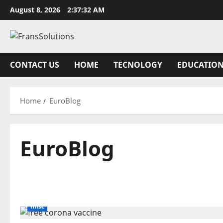
Skip
August 8, 2026
2:37:33 AM
to
content
CONTACT US
HOME
TECNOLOGY
EDUCATIO
Home
EuroBlog
EuroBlog
misc