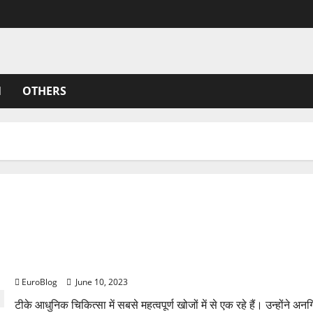
N
OTHERS
Rajkotupdates. news: Zydus needle-free corona vacci
EuroBlog
June 10, 2023
टीके आधुनिक चिकित्सा में सबसे महत्वपूर्ण खोजों में से एक रहे हैं। उन्होंने अ