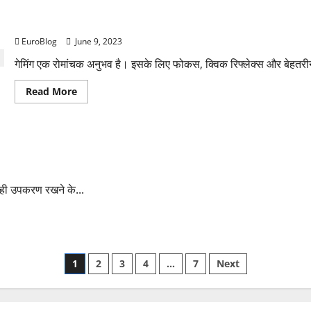
:Golden
Opportunity
Thesparkshop.in:/Batman-style-wireless-bt-earbuds
To
Invest
EuroBlog
June 9, 2023
JioIpo
गेमिंग एक रोमांचक अनुभव है। इसके लिए फोकस, क्विक रिफ्लेक्स और बेहतरी
Read
Read More
more
about
Thesparkshop.in:/Batman-
style-
wireless-
-gaming-wireless-bluetooth-earbuds
bt-
earbuds
सही उपकरण रखने के...
Posts
1
2
3
4
…
7
Next
pagination