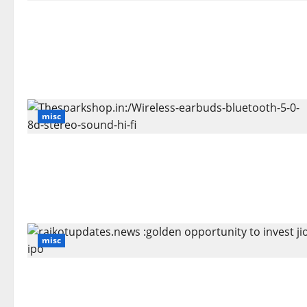
misc
misc