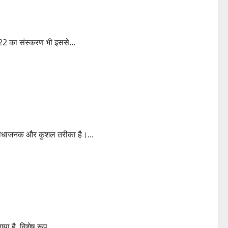
yers
022 का संस्करण भी इससे...
view-of-voice-message-before-sending-it
सुविधाजनक और कुशल तरीका है।...
ंड स्लिम फिट मेन्स क्लोथ्स
ा है, विशेष रूप...