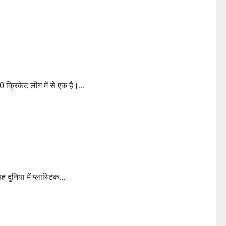
022 mega-auction
क्रिकेट लीग में से एक है।...
le-use plastic
दुनिया में प्लास्टिक...