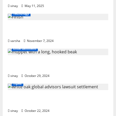
vinay
May 11, 2025
Tecnology
From Sun Damage to Road Debris: How
PPF Guards Your Car’s Finish
varsha
November 7, 2024
Entertainment
Muppet with a Long, Hooked Beak: What
Makes It Special?
vinay
October 29, 2024
Tipes
White Oak Global Advisors Lawsuit
Settlement: What You Should Know
vinay
October 22, 2024