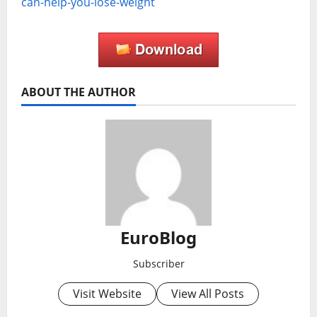
can-help-you-lose-weight
ABOUT THE AUTHOR
EuroBlog
Subscriber
Visit Website
View All Posts