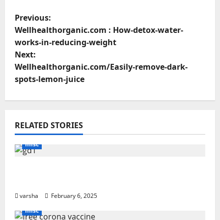
P
Previous:
Wellhealthorganic.com : How-detox-water-
o
works-in-reducing-weight
Next:
s
Wellhealthorganic.com/Easily-remove-dark-
t
spots-lemon-juice
n
a
RELATED STORIES
v
misc
i
Arthur Melo: The Rise and Fall of
g
Barcelona’s Would-Be Heir
varsha
February 6, 2025
a
misc