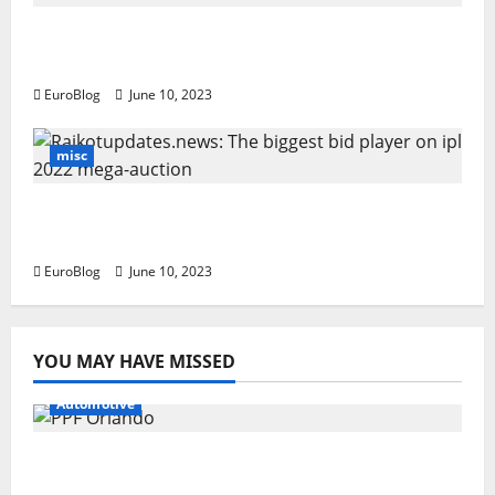
t
Rajkotupdates. news: Zydus needle-free
i
corona vaccine zycov d
EuroBlog
June 10, 2023
o
n
misc
Rajkotupdates.news: The biggest bid
player on ipl 2022 mega-auction
EuroBlog
June 10, 2023
YOU MAY HAVE MISSED
Automotive
Why PPF Is the Ultimate Protection for
Your Car in Orlando