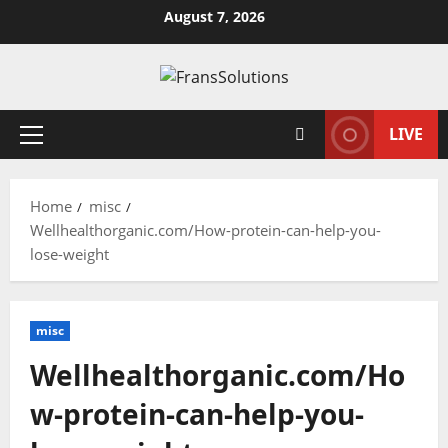
Skip
August 7, 2026
to
content
LIVE
Primary
Menu
Home
misc
Wellhealthorganic.com/How-protein-can-help-you-
lose-weight
misc
Wellhealthorganic.com/Ho
w-protein-can-help-you-