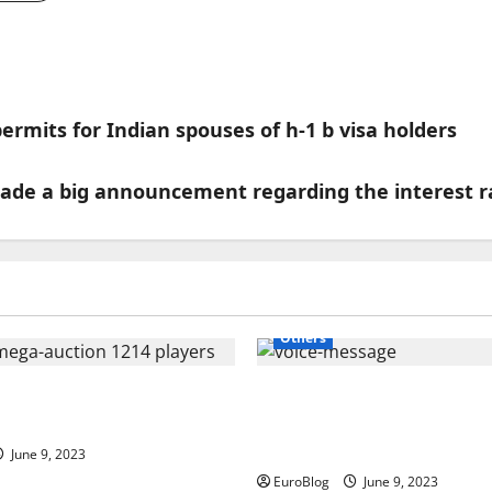
mits for Indian spouses of h-1 b visa holders
de a big announcement regarding the interest r
Others
ates. news: Ipl-2022-
Rajkotupdates. news Us
ion 1214 players
be-able-to-hear-a-previ
voice-message-before-s
June 9, 2023
EuroBlog
June 9, 2023