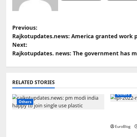
P
Previous:
Rajkotupdates.news: America granted work per
o
Next:
s
Rajkotupdates. news: The government has ma
t
n
RELATED STORIES
a
Others
Others
v
Rajkotupd
i
Rajkotupdates.news: Pm modi
mega-auct
india happy to join single-use
EuroBlog
g
plastic