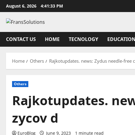
Skip
August 6, 2026
4:41:34 PM
to
content
CONTACT US
HOME
TECNOLOGY
EDUCATIO
Home
Others
Rajkotupdates. news: Zydus needle-free 
Others
Rajkotupdates. new
zycov d
EuroBlog
June 9, 2023
1 minute read