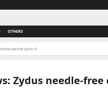
N
OTHERS
corona vaccine zycov d
s: Zydus needle-free