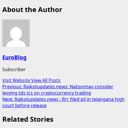
About the Author
EuroBlog
Subscriber
Visit Website
View All Posts
Post
Previous:
Rajkotupdates.news: Nationmay consider
levying tds tcs on cryptocurrency trading
navigation
Next:
Rajkotupdates.news : Rrr filed pil in telangana high
court before release
Related Stories