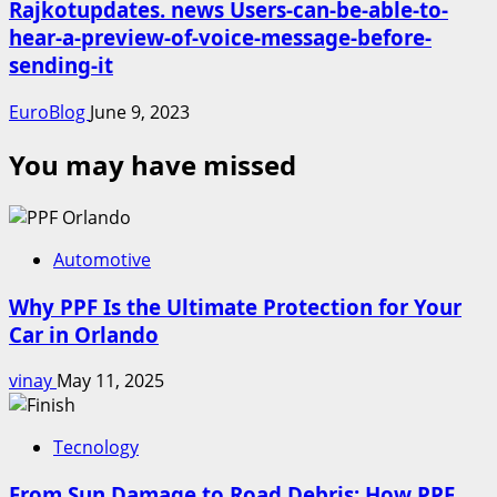
Rajkotupdates. news Users-can-be-able-to-
hear-a-preview-of-voice-message-before-
sending-it
EuroBlog
June 9, 2023
You may have missed
Automotive
Why PPF Is the Ultimate Protection for Your
Car in Orlando
vinay
May 11, 2025
Tecnology
From Sun Damage to Road Debris: How PPF