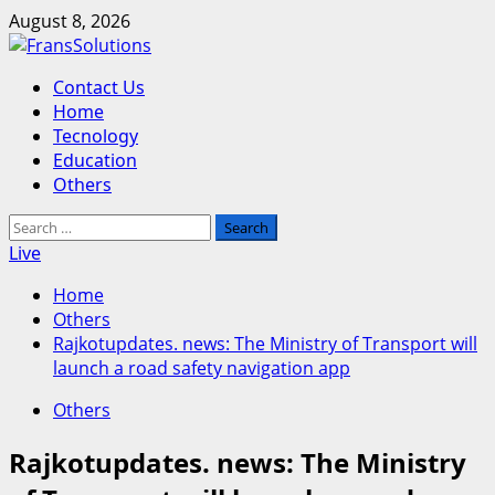
Skip
August 8, 2026
to
content
Primary
Contact Us
Menu
Home
Tecnology
Education
Others
Search
for:
Live
Home
Others
Rajkotupdates. news: The Ministry of Transport will
launch a road safety navigation app
Others
Rajkotupdates. news: The Ministry