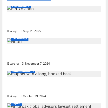
Automotive
Why PPF Is the Ultimate Protection for
Your Car in Orlando
vinay
May 11, 2025
Tecnology
From Sun Damage to Road Debris: How
PPF Guards Your Car’s Finish
varsha
November 7, 2024
Entertainment
Muppet with a Long, Hooked Beak: What
Makes It Special?
vinay
October 29, 2024
Tipes