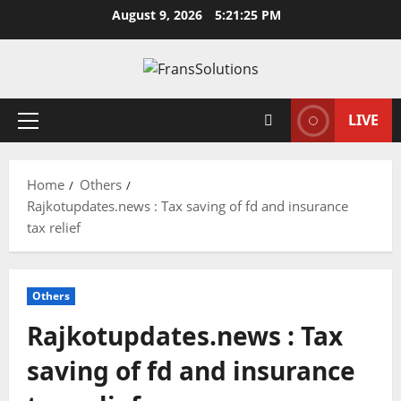
Skip
August 9, 2026
5:21:25 PM
to
content
LIVE
Primary
Menu
Home
Others
Rajkotupdates.news : Tax saving of fd and insurance
tax relief
Others
Rajkotupdates.news : Tax
saving of fd and insurance