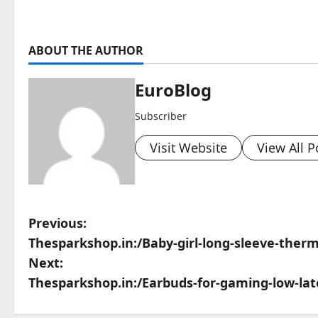
ABOUT THE AUTHOR
EuroBlog
Subscriber
Visit Website
View All P
P
Previous:
Thesparkshop.in:/Baby-girl-long-sleeve-ther
o
Next:
s
Thesparkshop.in:/Earbuds-for-gaming-low-la
t