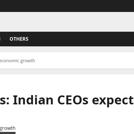
N
OTHERS
 economic growth
s: Indian CEOs expec