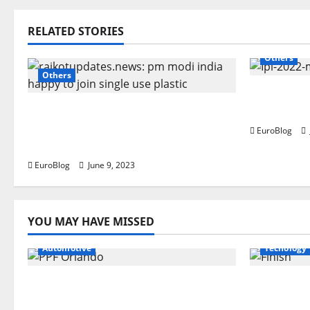
n
RELATED STORIES
a
Others
Others
v
Rajkotupd
i
Rajkotupdates.news: Pm modi
mega-auct
india happy to join single-use
EuroBlog
g
plastic
a
EuroBlog
June 9, 2023
t
YOU MAY HAVE MISSED
i
Automotive
Tecnology
o
n
Why PPF Is the Ultimate
From Sun
Protection for Your Car in
Debris: H