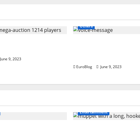
Others
ates. news: Ipl-2022-
Rajkotupdates. news Us
ion 1214 players
be-able-to-hear-a-previ
voice-message-before-s
June 9, 2023
EuroBlog
June 9, 2023
Entertainment
 Damage to Road
Muppet with a Long, H
ow PPF Guards Your
Beak: What Makes It Sp