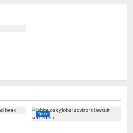
ers-can-
ew-of-
ending-it
Tipes
ooked
ecial?
White Oak Global Advisors