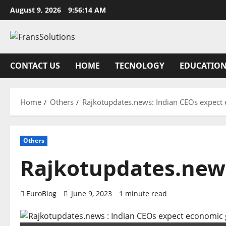
Skip
August 9, 2026
9:56:14 AM
to
content
CONTACT US
HOME
TECNOLOGY
EDUCATIO
Home
Others
Rajkotupdates.news: Indian CEOs expect
Others
Rajkotupdates.new
EuroBlog
June 9, 2023
1 minute read