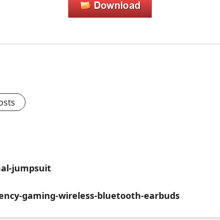
osts
mal-jumpsuit
tency-gaming-wireless-bluetooth-earbuds